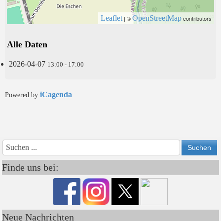
Leaflet
OpenStreetMap
| ©
contributors
Alle Daten
2026-04-07
13:00 - 17:00
iCagenda
Powered by
Vorheriges
Vorheriger
Näch
Nächs
Jahr
Monat
Mon
Jahr
Finde uns bei:
Neue Nachrichten