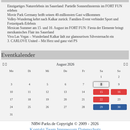
Einzigartiges Naturerlebnis im Sauerland: Partielle Sonnenfinsternis im FORT FUN
erleben
Movie Park Germany heißt seinen 40-millionsten Gast willkommen
Volley-Wundertag kehrt nach Kalkar zurück: Familien-Event verbindet Sport und
Freizeitpark-Erlebnis
Mexican Summer am 15. und 16. August im FORT FUN: Fiesta der Elemente bringt
mexikanisches Flair ins Sauerland
Viva Las Vegas – Wunderland Kalkar lädt zur glamourösen Silvesternacht ein
3. CARLOVE United – Mit Herz und ganz viel PS
Eventkalender
August 2026
Mo
Di
Mi
Do
Fr
Sa
So
1
2
8
3
4
5
6
7
9
10
11
12
13
14
15
16
17
18
19
20
21
22
23
24
25
26
27
28
29
30
31
NRW-Parks.de Copyright © 2009 - 2026
Kontakt
Team
Impressum
Datenschutz