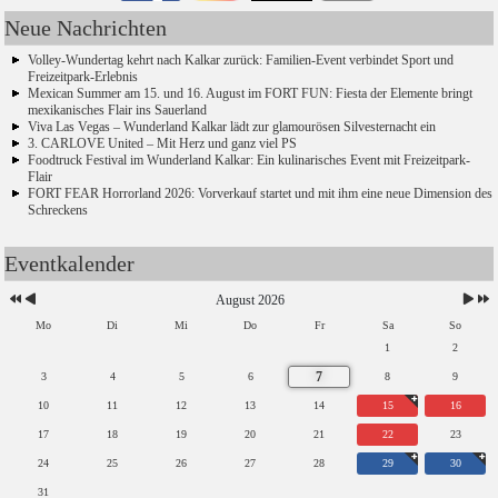
Neue Nachrichten
Volley-Wundertag kehrt nach Kalkar zurück: Familien-Event verbindet Sport und
Freizeitpark-Erlebnis
Mexican Summer am 15. und 16. August im FORT FUN: Fiesta der Elemente bringt
mexikanisches Flair ins Sauerland
Viva Las Vegas – Wunderland Kalkar lädt zur glamourösen Silvesternacht ein
3. CARLOVE United – Mit Herz und ganz viel PS
Foodtruck Festival im Wunderland Kalkar: Ein kulinarisches Event mit Freizeitpark-
Flair
FORT FEAR Horrorland 2026: Vorverkauf startet und mit ihm eine neue Dimension des
Schreckens
Eventkalender
August 2026
Mo
Di
Mi
Do
Fr
Sa
So
1
2
7
3
4
5
6
8
9
10
11
12
13
14
15
16
17
18
19
20
21
22
23
24
25
26
27
28
29
30
31