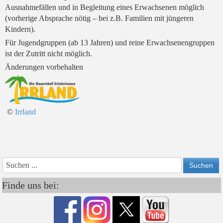
Ausnahmefällen und in Begleitung eines Erwachsenen möglich
(vorherige Absprache nötig – bei z.B. Familien mit jüngeren
Kindern).
Für Jugendgruppen (ab 13 Jahren) und reine Erwachsenengruppen
ist der Zutritt nicht möglich.
Änderungen vorbehalten
©
Irrland
Vorheriges
Vorheriger
Nächs
Nächstes
Jahr
Monat
Monat
Jahr
Finde uns bei: