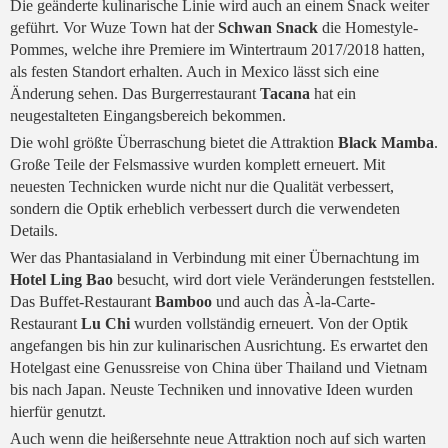
Die geänderte kulinarische Linie wird auch an einem Snack weiter
geführt. Vor Wuze Town hat der
Schwan Snack
die Homestyle-
Pommes, welche ihre Premiere im Wintertraum 2017/2018 hatten,
als festen Standort erhalten. Auch in Mexico lässt sich eine
Änderung sehen. Das Burgerrestaurant
Tacana
hat ein
neugestalteten Eingangsbereich bekommen.
Die wohl größte Überraschung bietet die Attraktion
Black Mamba
.
Große Teile der Felsmassive wurden komplett erneuert. Mit
neuesten Technicken wurde nicht nur die Qualität verbessert,
sondern die Optik erheblich verbessert durch die verwendeten
Details.
Wer das Phantasialand in Verbindung mit einer Übernachtung im
Hotel Ling Bao
besucht, wird dort viele Veränderungen feststellen.
Das Buffet-Restaurant
Bamboo
und auch das À-la-Carte-
Restaurant
Lu Chi
wurden vollständig erneuert. Von der Optik
angefangen bis hin zur kulinarischen Ausrichtung. Es erwartet den
Hotelgast eine Genussreise von China über Thailand und Vietnam
bis nach Japan. Neuste Techniken und innovative Ideen wurden
hierfür genutzt.
Auch wenn die heißersehnte neue Attraktion noch auf sich warten