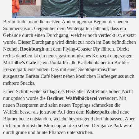
Berlin findet man die meisten Änderungen zu Beginn der neuen
Sommersaison. Gegenüber dem Wintergarten fällt auf, dass ein
Gebäude durch einen Durchgang, welcher noch verdeckt ist, ersetzt
wurde. Dieser Durchgang wird direkt zur noch im Bau befindlichen
Neuheit
Rookburgh
mit dem Flying-Coaster
Fly
führen. Direkt
rechts daneben ist ein neues gastronomisches Konzept eingezogen.
Mit
Lillie's Café
ist ein Punkt für alle Kaffeliebhaber im Brühler
Freizeitpark entstanden. Das mit einer Siebträgermaschine
ausgestatte Barista-Café bietet neben köstlichen Kaffeegenuss auch
mehrere Snacks.
Einen Schritt weiter schlägt das Herz aller Waffelfans höher. Nicht
nur optisch wurde die
Berliner Waffelbäckerei
verändert. Mit
neuen Rezepturen und zehn neuen Toppings schmecken die
Waffeln besser als je zuvor. Auf dem dem
Kaiserpaltz
sind neue
Blumenbeete entstanden, welche hevorragend dort hinpassen. Aber
nicht nur dort ist die Blumenpracht zu sehen. Der ganze Park wird
durch grüne und bunte Pflanzen unterstrichen.