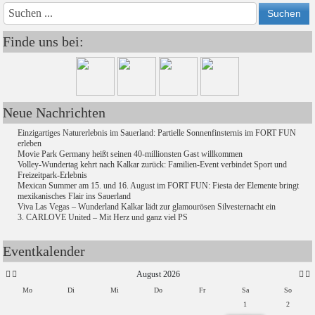
Jahr
Monat
Mon
Jahr
Finde uns bei:
Neue Nachrichten
Einzigartiges Naturerlebnis im Sauerland: Partielle Sonnenfinsternis im FORT FUN
erleben
Movie Park Germany heißt seinen 40-millionsten Gast willkommen
Volley-Wundertag kehrt nach Kalkar zurück: Familien-Event verbindet Sport und
Freizeitpark-Erlebnis
Mexican Summer am 15. und 16. August im FORT FUN: Fiesta der Elemente bringt
mexikanisches Flair ins Sauerland
Viva Las Vegas – Wunderland Kalkar lädt zur glamourösen Silvesternacht ein
3. CARLOVE United – Mit Herz und ganz viel PS
Eventkalender
August 2026
Mo
Di
Mi
Do
Fr
Sa
So
1
2