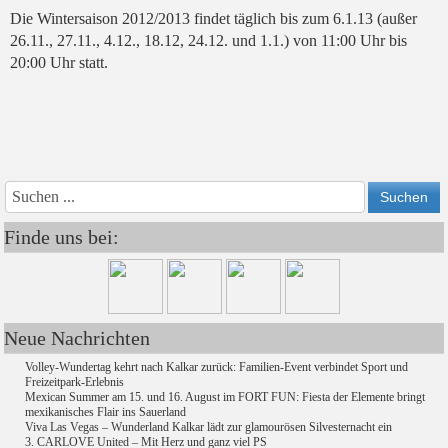
Die Wintersaison 2012/2013 findet täglich bis zum 6.1.13 (außer
26.11., 27.11., 4.12., 18.12, 24.12. und 1.1.) von 11:00 Uhr bis
20:00 Uhr statt.
Vorheriges
Vorheriger
Nächs
Nächstes
Jahr
Monat
Monat
Jahr
Finde uns bei:
Neue Nachrichten
Volley-Wundertag kehrt nach Kalkar zurück: Familien-Event verbindet Sport und
Freizeitpark-Erlebnis
Mexican Summer am 15. und 16. August im FORT FUN: Fiesta der Elemente bringt
mexikanisches Flair ins Sauerland
Viva Las Vegas – Wunderland Kalkar lädt zur glamourösen Silvesternacht ein
3. CARLOVE United – Mit Herz und ganz viel PS