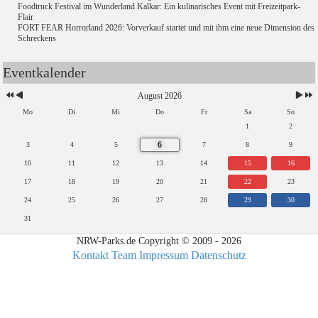
Foodtruck Festival im Wunderland Kalkar: Ein kulinarisches Event mit Freizeitpark-
Flair
FORT FEAR Horrorland 2026: Vorverkauf startet und mit ihm eine neue Dimension des
Schreckens
Eventkalender
August 2026
Mo
Di
Mi
Do
Fr
Sa
So
1
2
6
3
4
5
7
8
9
10
11
12
13
14
15
16
17
18
19
20
21
22
23
24
25
26
27
28
29
30
31
NRW-Parks.de Copyright © 2009 - 2026
Kontakt
Team
Impressum
Datenschutz