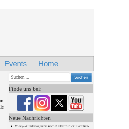
Events
Home
Vorheriges
Vorheriger
Nächstes
Nächstes
Jahr
Monat
Monat
Jahr
Finde uns bei:
im
le
Neue Nachrichten
Volley-Wundertag kehrt nach Kalkar zurück: Familien-