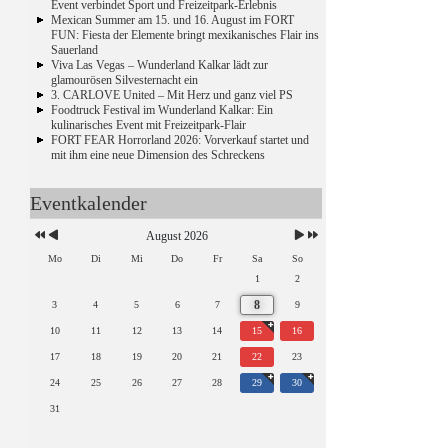
Event verbindet Sport und Freizeitpark-Erlebnis
Mexican Summer am 15. und 16. August im FORT
FUN: Fiesta der Elemente bringt mexikanisches Flair ins
Sauerland
Viva Las Vegas – Wunderland Kalkar lädt zur
glamourösen Silvesternacht ein
3. CARLOVE United – Mit Herz und ganz viel PS
Foodtruck Festival im Wunderland Kalkar: Ein
kulinarisches Event mit Freizeitpark-Flair
FORT FEAR Horrorland 2026: Vorverkauf startet und
mit ihm eine neue Dimension des Schreckens
Eventkalender
August 2026
Mo
Di
Mi
Do
Fr
Sa
So
1
2
8
3
4
5
6
7
9
10
11
12
13
14
15
16
17
18
19
20
21
22
23
24
25
26
27
28
29
30
31