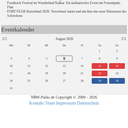
Foodtruck Festival im Wunderland Kalkar: Ein kulinarisches Event mit Freizeitpark-
Flair
FORT FEAR Horrorland 2026: Vorverkauf startet und mit ihm eine neue Dimension des
Schreckens
Eventkalender
August 2026
Mo
Di
Mi
Do
Fr
Sa
So
1
2
6
3
4
5
7
8
9
10
11
12
13
14
15
16
17
18
19
20
21
22
23
24
25
26
27
28
29
30
31
NRW-Parks.de Copyright © 2009 - 2026
Kontakt
Team
Impressum
Datenschutz