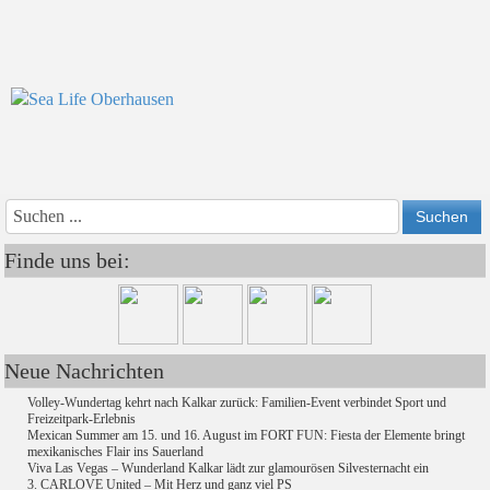
Vorheriges
Vorheriger
Näch
Nächs
Jahr
Monat
Mon
Jahr
Finde uns bei:
Neue Nachrichten
Volley-Wundertag kehrt nach Kalkar zurück: Familien-Event verbindet Sport und
Freizeitpark-Erlebnis
Mexican Summer am 15. und 16. August im FORT FUN: Fiesta der Elemente bringt
mexikanisches Flair ins Sauerland
Viva Las Vegas – Wunderland Kalkar lädt zur glamourösen Silvesternacht ein
3. CARLOVE United – Mit Herz und ganz viel PS