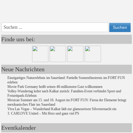
Vorheriges
Vorheriger
Näch
Nächs
Jahr
Monat
Mon
Jahr
Finde uns bei:
Neue Nachrichten
Einzigartiges Naturerlebnis im Sauerland: Partielle Sonnenfinsternis im FORT FUN
erleben
Movie Park Germany heißt seinen 40-millionsten Gast willkommen
Volley-Wundertag kehrt nach Kalkar zurück: Familien-Event verbindet Sport und
Freizeitpark-Erlebnis
Mexican Summer am 15. und 16. August im FORT FUN: Fiesta der Elemente bringt
mexikanisches Flair ins Sauerland
Viva Las Vegas – Wunderland Kalkar lädt zur glamourösen Silvesternacht ein
3. CARLOVE United – Mit Herz und ganz viel PS
Eventkalender