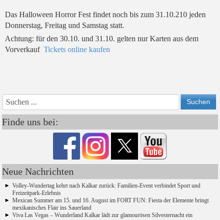
Das Halloween Horror Fest findet noch bis zum 31.10.210 jeden
Donnerstag, Freitag und Samstag statt.
Achtung: für den 30.10. und 31.10. gelten nur Karten aus dem
Vorverkauf
Tickets online kaufen
Vorheriges
Vorheriger
Nächs
Nächstes
Jahr
Monat
Monat
Jahr
Finde uns bei:
Neue Nachrichten
Volley-Wundertag kehrt nach Kalkar zurück: Familien-Event verbindet Sport und
Freizeitpark-Erlebnis
Mexican Summer am 15. und 16. August im FORT FUN: Fiesta der Elemente bringt
mexikanisches Flair ins Sauerland
Viva Las Vegas – Wunderland Kalkar lädt zur glamourösen Silvesternacht ein