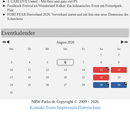
3. CARLOVE United – Mit Herz und ganz viel PS
Foodtruck Festival im Wunderland Kalkar: Ein kulinarisches Event mit Freizeitpark-
Flair
FORT FEAR Horrorland 2026: Vorverkauf startet und mit ihm eine neue Dimension des
Schreckens
Eventkalender
August 2026
Mo
Di
Mi
Do
Fr
Sa
So
1
2
6
3
4
5
7
8
9
10
11
12
13
14
15
16
17
18
19
20
21
22
23
24
25
26
27
28
29
30
31
NRW-Parks.de Copyright © 2009 - 2026
Kontakt
Team
Impressum
Datenschutz