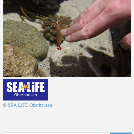
©
SEA LIFE Oberhausen
Vorheriges
Vorheriger
Nächs
Nächstes