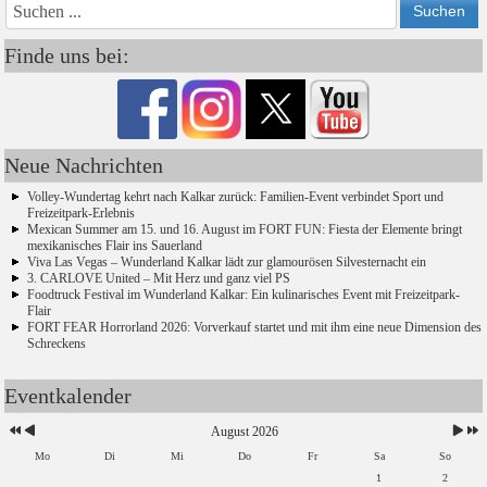
Jahr
Monat
Monat
Jahr
Finde uns bei:
Neue Nachrichten
Volley-Wundertag kehrt nach Kalkar zurück: Familien-Event verbindet Sport und
Freizeitpark-Erlebnis
Mexican Summer am 15. und 16. August im FORT FUN: Fiesta der Elemente bringt
mexikanisches Flair ins Sauerland
Viva Las Vegas – Wunderland Kalkar lädt zur glamourösen Silvesternacht ein
3. CARLOVE United – Mit Herz und ganz viel PS
Foodtruck Festival im Wunderland Kalkar: Ein kulinarisches Event mit Freizeitpark-
Flair
FORT FEAR Horrorland 2026: Vorverkauf startet und mit ihm eine neue Dimension des
Schreckens
Eventkalender
August 2026
Mo
Di
Mi
Do
Fr
Sa
So
1
2