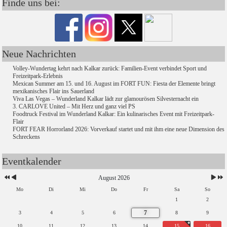
Finde uns bei:
Neue Nachrichten
Volley-Wundertag kehrt nach Kalkar zurück: Familien-Event verbindet Sport und
Freizeitpark-Erlebnis
Mexican Summer am 15. und 16. August im FORT FUN: Fiesta der Elemente bringt
mexikanisches Flair ins Sauerland
Viva Las Vegas – Wunderland Kalkar lädt zur glamourösen Silvesternacht ein
3. CARLOVE United – Mit Herz und ganz viel PS
Foodtruck Festival im Wunderland Kalkar: Ein kulinarisches Event mit Freizeitpark-
Flair
FORT FEAR Horrorland 2026: Vorverkauf startet und mit ihm eine neue Dimension des
Schreckens
Eventkalender
August 2026
Mo
Di
Mi
Do
Fr
Sa
So
1
2
7
3
4
5
6
8
9
10
11
12
13
14
15
16