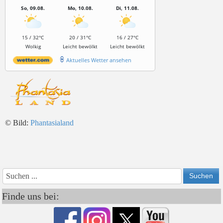
So, 09.08.
Mo, 10.08.
Di, 11.08.
15 / 32°C
20 / 31°C
16 / 27°C
Wolkig
Leicht bewölkt
Leicht bewölkt
Aktuelles Wetter ansehen
© Bild:
Phantasialand
Vorheriges
Vorheriger
Nächs
Nächstes
Jahr
Monat
Monat
Jahr
Finde uns bei: