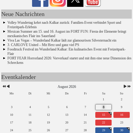
Neue Nachrichten
Volley-Wundertag kehrt nach Kalkar zurück: Familien-Event verbindet Sport und
Freizeitpark-Erlebnis
Mexican Summer am 15. und 16. August im FORT FUN: Fiesta der Elemente bringt
mexikanisches Flair ins Sauerland
Viva Las Vegas – Wunderland Kalkar lädt zur glamourösen Silvesternacht ein
3. CARLOVE United – Mit Herz und ganz viel PS
Foodtruck Festival im Wunderland Kalkar: Ein kulinarisches Event mit Freizeitpark-
Flair
FORT FEAR Horrorland 2026: Vorverkauf startet und mit ihm eine neue Dimension des
Schreckens
Eventkalender
August 2026
Mo
Di
Mi
Do
Fr
Sa
So
1
2
8
3
4
5
6
7
9
10
11
12
13
14
15
16
17
18
19
20
21
22
23
24
25
26
27
28
29
30