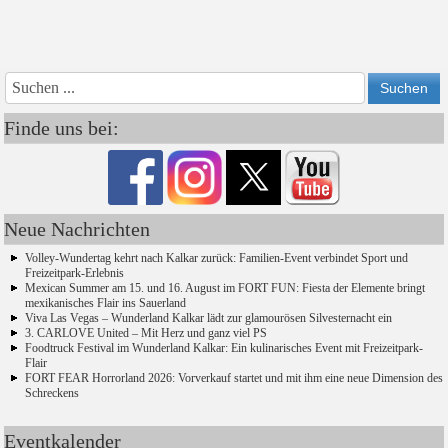
Vorheriges
Vorheriger
Nächs
Nächstes
Jahr
Monat
Monat
Jahr
Finde uns bei:
Neue Nachrichten
Volley-Wundertag kehrt nach Kalkar zurück: Familien-Event verbindet Sport und
Freizeitpark-Erlebnis
Mexican Summer am 15. und 16. August im FORT FUN: Fiesta der Elemente bringt
mexikanisches Flair ins Sauerland
Viva Las Vegas – Wunderland Kalkar lädt zur glamourösen Silvesternacht ein
3. CARLOVE United – Mit Herz und ganz viel PS
Foodtruck Festival im Wunderland Kalkar: Ein kulinarisches Event mit Freizeitpark-
Flair
FORT FEAR Horrorland 2026: Vorverkauf startet und mit ihm eine neue Dimension des
Schreckens
Eventkalender