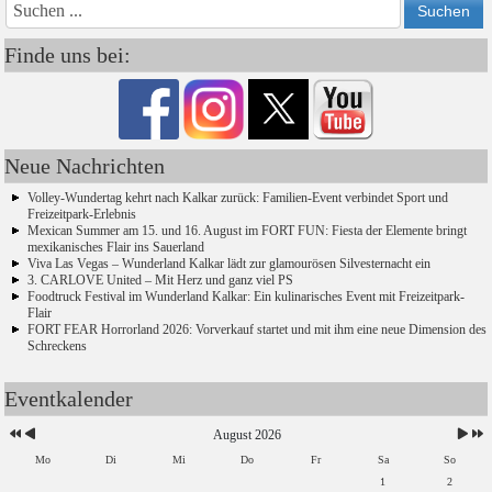
Jahr
Monat
Monat
Jahr
Finde uns bei:
Neue Nachrichten
Volley-Wundertag kehrt nach Kalkar zurück: Familien-Event verbindet Sport und
Freizeitpark-Erlebnis
Mexican Summer am 15. und 16. August im FORT FUN: Fiesta der Elemente bringt
mexikanisches Flair ins Sauerland
Viva Las Vegas – Wunderland Kalkar lädt zur glamourösen Silvesternacht ein
3. CARLOVE United – Mit Herz und ganz viel PS
Foodtruck Festival im Wunderland Kalkar: Ein kulinarisches Event mit Freizeitpark-
Flair
FORT FEAR Horrorland 2026: Vorverkauf startet und mit ihm eine neue Dimension des
Schreckens
Eventkalender
August 2026
Mo
Di
Mi
Do
Fr
Sa
So
1
2