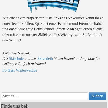
Auf einer extra präparierten Piste links des Ankerliftes könnt ihr
an
eurer Technik feilen, Spaß mit eurer Familien und Freunden haben
und dabei tolle neue Leute kennen lernen!
Anfänger lernen alleine
oder mit einem unserer Skilehrer
alles Wichtige zum Surfen durch
den Schnee!
Anfänger-Special:
Die
Skischule
und der
Skiverleih
bieten besondere Angebote für
Anfänger. Einfach anfragen!
FortFun-Winterwelt.de
Vorheriges
Vorheriger
Nächs
Nächstes
Jahr
Monat
Monat
Jahr
Finde uns bei: