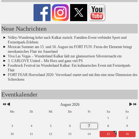
Neue Nachrichten
Volley-Wundertag kehrt nach Kalkar zurück: Familien-Event verbindet Sport und
Freizeitpark-Erlebnis
Mexican Summer am 15. und 16. August im FORT FUN: Fiesta der Elemente bringt
mexikanisches Flair ins Sauerland
Viva Las Vegas – Wunderland Kalkar lädt zur glamourösen Silvesternacht ein
3. CARLOVE United – Mit Herz und ganz viel PS
Foodtruck Festival im Wunderland Kalkar: Ein kulinarisches Event mit Freizeitpark-
Flair
FORT FEAR Horrorland 2026: Vorverkauf startet und mit ihm eine neue Dimension des
Schreckens
Eventkalender
August 2026
Mo
Di
Mi
Do
Fr
Sa
So
1
2
7
3
4
5
6
8
9
10
11
12
13
14
15
16