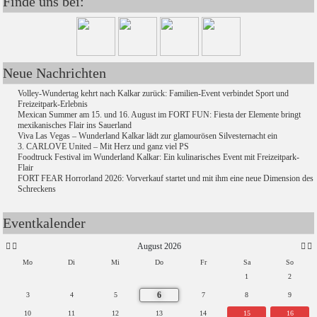
Finde uns bei:
Neue Nachrichten
Volley-Wundertag kehrt nach Kalkar zurück: Familien-Event verbindet Sport und
Freizeitpark-Erlebnis
Mexican Summer am 15. und 16. August im FORT FUN: Fiesta der Elemente bringt
mexikanisches Flair ins Sauerland
Viva Las Vegas – Wunderland Kalkar lädt zur glamourösen Silvesternacht ein
3. CARLOVE United – Mit Herz und ganz viel PS
Foodtruck Festival im Wunderland Kalkar: Ein kulinarisches Event mit Freizeitpark-
Flair
FORT FEAR Horrorland 2026: Vorverkauf startet und mit ihm eine neue Dimension des
Schreckens
Eventkalender
August 2026
Mo
Di
Mi
Do
Fr
Sa
So
1
2
6
3
4
5
7
8
9
10
11
12
13
14
15
16