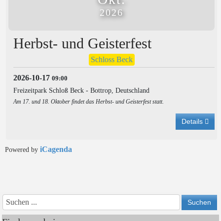
2026
Herbst- und Geisterfest
Schloss Beck
2026-10-17
09:00
Freizeitpark Schloß Beck
-
Bottrop, Deutschland
Am 17. und 18. Oktober findet das Herbst- und Geisterfest statt.
Details
iCagenda
Powered by
Vorheriges
Vorheriger
Näch
Nächs
Jahr
Monat
Mon
Jahr