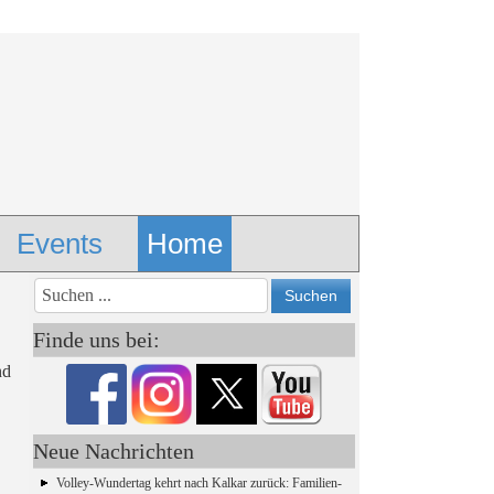
Events
Home
Vorheriges
Vorheriger
Nächstes
Nächstes
Jahr
Monat
Monat
Jahr
Finde uns bei:
nd
Neue Nachrichten
Volley-Wundertag kehrt nach Kalkar zurück: Familien-