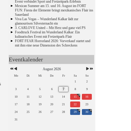
Event verbindet Sport und Freizeitpark-Erlebnis
Mexican Summer am 15. und 16. August im FORT
FUN: Fiesta der Elemente bringt mexikanisches Flair ins
Sauerland
Viva Las Vegas – Wunderland Kalkar lädt zur
glamourösen Silvesternacht ein
3. CARLOVE United – Mit Herz und ganz viel PS
Foodtruck Festival im Wunderland Kalkar: Ein
kulinarisches Event mit Freizeitpark-Flair
FORT FEAR Horrorland 2026: Vorverkauf startet und
mit ihm eine neue Dimension des Schreckens
Eventkalender
August 2026
Mo
Di
Mi
Do
Fr
Sa
So
1
2
s
7
3
4
5
6
8
9
10
11
12
13
14
15
16
17
18
19
20
21
22
23
24
25
26
27
28
29
30
31