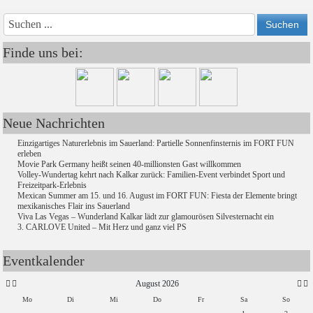
Vorheriges
Vorheriger
Näch
Nächs
Jahr
Monat
Mon
Jahr
Finde uns bei:
Neue Nachrichten
Einzigartiges Naturerlebnis im Sauerland: Partielle Sonnenfinsternis im FORT FUN
erleben
Movie Park Germany heißt seinen 40-millionsten Gast willkommen
Volley-Wundertag kehrt nach Kalkar zurück: Familien-Event verbindet Sport und
Freizeitpark-Erlebnis
Mexican Summer am 15. und 16. August im FORT FUN: Fiesta der Elemente bringt
mexikanisches Flair ins Sauerland
Viva Las Vegas – Wunderland Kalkar lädt zur glamourösen Silvesternacht ein
3. CARLOVE United – Mit Herz und ganz viel PS
Eventkalender
August 2026
Mo
Di
Mi
Do
Fr
Sa
So