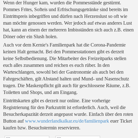
Wenn der Hunger kam, wurden die Pommesstände gestürmt.
Pommes Frites, Softeis und Erfrischungsgetränke sind bereits im
Eintrittspreis inbegriffen und dürfen nach Herzenslust so oft wie
man möchte genossen werden. Wer jedoch auf etwas anderes Lust
hat, kann an einem der mehreren Imbisständen sich auch z.B. einen
Döner oder ein Slush holen.
Auch vor dem Kernie's Familienpark hat die Corona-Pandemie
keinen Halt gemacht. Bei den Pommesstationen gibt es derzeit
keine Selbstbedienung. Die Mitarbeiter des Freizeitparks stellen
euch alles zusammen und reichen es euch rüber. In den
Warteschlangen, sowohl bei der Gastronomie als auch bei den
Fahrgeschäften, gilt Abstand halten und Mund- und Nasenschutz
tragen. Die Maskenpflicht gilt auch für geschlossene Räume, z.B.
Toiletten und Shops, und am Eingang.
Eintrittskarten gibt es derzeit nur online. Eine vorherige
Registrierung für den Parkzutritt ist erforderlich. Auch, weil die
Besucherkapazität derzeit angepasst wurde. Einfach über den roten
Button auf
www.wunderlandkalkar.eu/de/familienpark
euer Ticket
kaufen bzw. Besuchstermin reservieren.