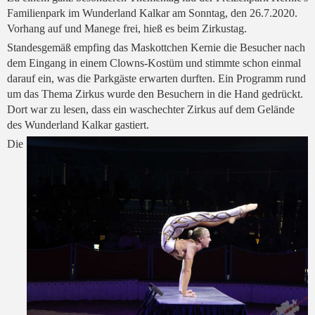
Familienpark im Wunderland Kalkar am Sonntag, den 26.7.2020.
Vorhang auf und Manege frei, hieß es beim Zirkustag.
Standesgemäß empfing das Maskottchen Kernie die Besucher nach
dem Eingang in einem Clowns-Kostüm und stimmte schon einmal
darauf ein, was die Parkgäste erwarten durften. Ein Programm rund
um das Thema Zirkus wurde den Besuchern in die Hand gedrückt.
Dort war zu lesen, dass ein waschechter Zirkus auf dem Gelände
des Wunderland Kalkar gastiert.
Die