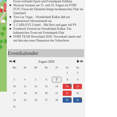
Event verbindet Sport und Freizeitpark-Erlebnis
Mexican Summer am 15. und 16. August im FORT
FUN: Fiesta der Elemente bringt mexikanisches Flair ins
Sauerland
Viva Las Vegas – Wunderland Kalkar lädt zur
glamourösen Silvesternacht ein
3. CARLOVE United – Mit Herz und ganz viel PS
Foodtruck Festival im Wunderland Kalkar: Ein
kulinarisches Event mit Freizeitpark-Flair
FORT FEAR Horrorland 2026: Vorverkauf startet und
mit ihm eine neue Dimension des Schreckens
Eventkalender
August 2026
Mo
Di
Mi
Do
Fr
Sa
So
1
2
7
3
4
5
6
8
9
10
11
12
13
14
15
16
17
18
19
20
21
22
23
24
25
26
27
28
29
30
31