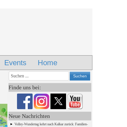
Events
Home
Vorheriges
Vorheriger
Nächstes
Nächstes
Jahr
Monat
Monat
Jahr
Finde uns bei:
Neue Nachrichten
Volley-Wundertag kehrt nach Kalkar zurück: Familien-