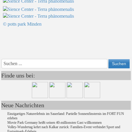
© potts park Minden
Vorheriges
Vorheriger
Näch
Nächs
Jahr
Monat
Mon
Jahr
Finde uns bei:
Neue Nachrichten
Einzigartiges Naturerlebnis im Sauerland: Partielle Sonnenfinsternis im FORT FUN
erleben
Movie Park Germany heißt seinen 40-millionsten Gast willkommen
Volley-Wundertag kehrt nach Kalkar zurück: Familien-Event verbindet Sport und
Freizeitpark-Erlebnis