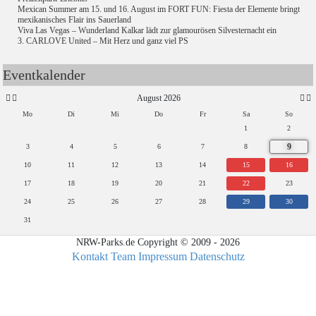
Mexican Summer am 15. und 16. August im FORT FUN: Fiesta der Elemente bringt
mexikanisches Flair ins Sauerland
Viva Las Vegas – Wunderland Kalkar lädt zur glamourösen Silvesternacht ein
3. CARLOVE United – Mit Herz und ganz viel PS
Eventkalender
August 2026
Mo
Di
Mi
Do
Fr
Sa
So
1
2
9
3
4
5
6
7
8
10
11
12
13
14
15
16
17
18
19
20
21
22
23
24
25
26
27
28
29
30
31
NRW-Parks.de Copyright © 2009 - 2026
Kontakt
Team
Impressum
Datenschutz