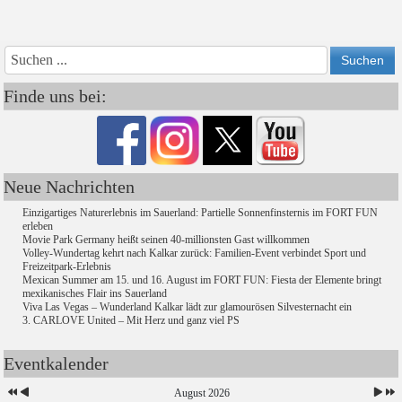
Vorheriges
Vorheriger
Nächs
Nächstes
Jahr
Monat
Monat
Jahr
Finde uns bei:
Neue Nachrichten
Einzigartiges Naturerlebnis im Sauerland: Partielle Sonnenfinsternis im FORT FUN
erleben
Movie Park Germany heißt seinen 40-millionsten Gast willkommen
Volley-Wundertag kehrt nach Kalkar zurück: Familien-Event verbindet Sport und
Freizeitpark-Erlebnis
Mexican Summer am 15. und 16. August im FORT FUN: Fiesta der Elemente bringt
mexikanisches Flair ins Sauerland
Viva Las Vegas – Wunderland Kalkar lädt zur glamourösen Silvesternacht ein
3. CARLOVE United – Mit Herz und ganz viel PS
Eventkalender
August 2026